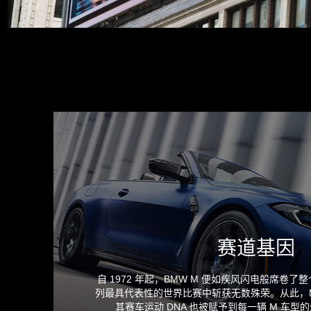
赛道基因
自 1972 年起，BMW M 便如疾风闪电般席卷
列最具代表性的世界比赛中斩获无数殊荣。从此，
其赛车运动 DNA 也被赋予到每一辆 M 车