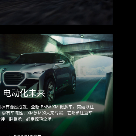
电动化未来
拥有斐然成就：全新 BMW XM 概念车。突破以往
，更有前瞻性，XM是M的未来写照，它那勇往直前
精神一脉相承，必定惊艳全场。