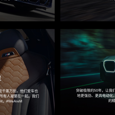
群
突破极限的50年，让我们
可能千差万别，他们爱车也
地更强劲、更具电动化
所有人凝聚在一起。我们
的
。#WeAreM